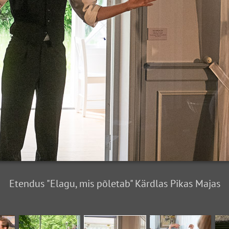
Etendus "Elagu, mis põletab" Kärdlas Pikas Majas